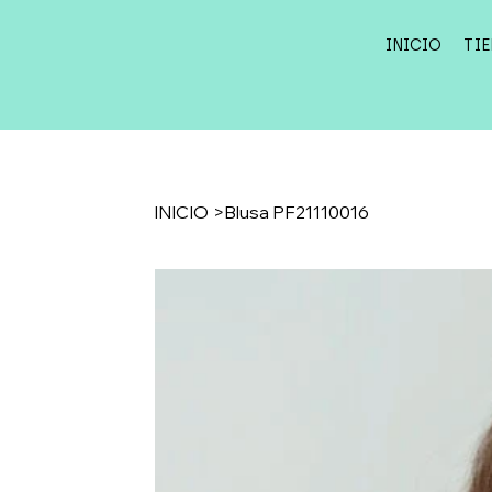
INICIO
TI
INICIO
>
Blusa PF21110016