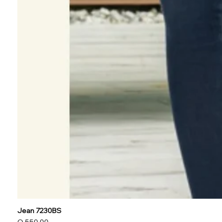
Jean 7230BS
Precio
Q 550.00