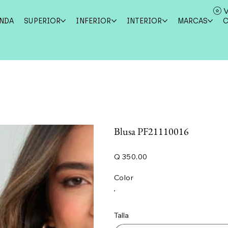
V
ENDA
SUPERIOR
INFERIOR
INTERIOR
MARCAS
Blusa PF21110016
Precio
Q 350.00
Color
Talla