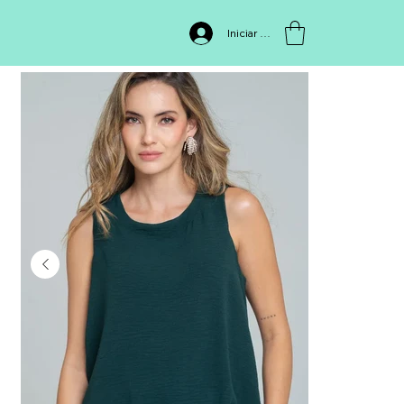
INICIO
>
Blusa PF12110850
Iniciar sesión