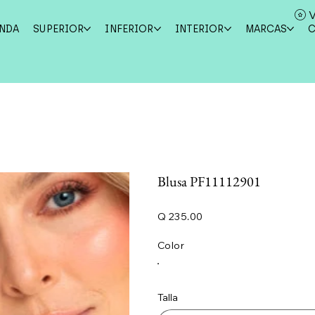
V
ENDA
SUPERIOR
INFERIOR
INTERIOR
MARCAS
Blusa PF11112901
Precio
Q 235.00
Color
Talla