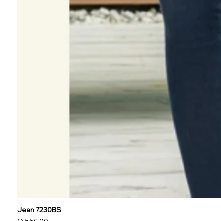
Jean 7230BS
Precio
Q 550.00