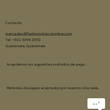
Contacto
mercadeo@fashionclickcolombia.com
Tel: ‪+502 3098 2053‬
Guatemala, Guatemala
Aceptamos los siguientes métodos de pago:
Metodos de pagos aceptados por nuestro sitio web.