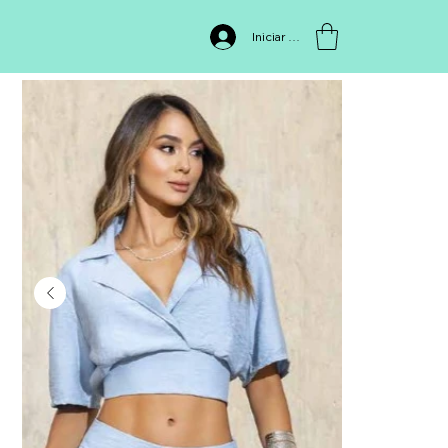
INICIO
>
Blusa ET1561
Iniciar sesión