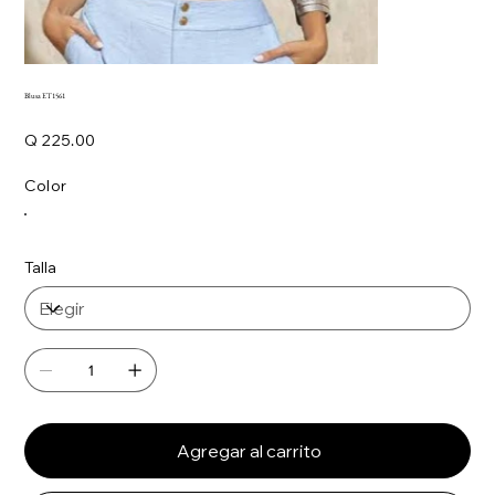
Blusa ET1561
Precio
Q 225.00
Color
Talla
Agregar al carrito