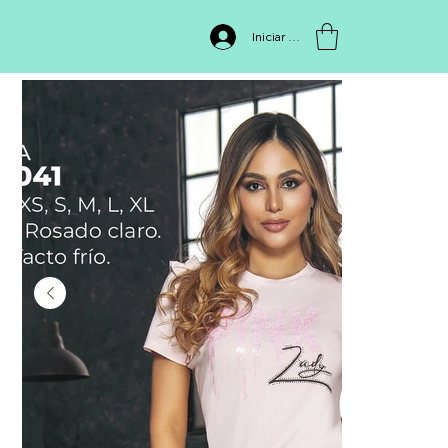
INICIO
>
Blusa ED1041
Iniciar sesión