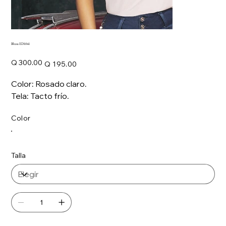
Blusa ED1041
Precio
Precio
Q 300.00
Q 195.00
original
de
oferta
Color: Rosado claro.
Tela: Tacto frío.
Color
Talla