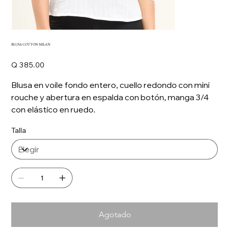
BLUSA COTTON MILAN
Precio
Q 385.00
Blusa en voile fondo entero, cuello redondo con mini
rouche y abertura en espalda con botón, manga 3/4
con elástico en ruedo.
Talla
Agotado