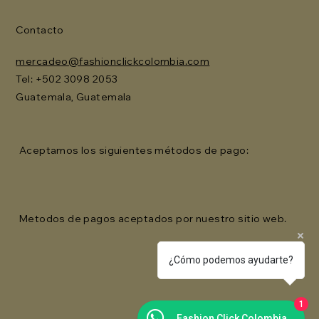
Contacto
mercadeo@fashionclickcolombia.com
Tel: ‪+502 3098 2053‬
Guatemala, Guatemala
Aceptamos los siguientes métodos de pago:
Metodos de pagos aceptados por nuestro sitio web.
¿Cómo podemos ayudarte?
1
Fashion Click Colombia