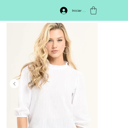
INICIO
>
BLUSA COTTON MILAN
Iniciar sesión