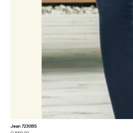
Jean 7230BS
Precio
Q 550.00