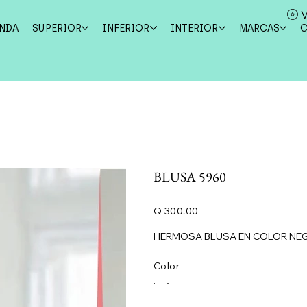
V
ENDA
SUPERIOR
INFERIOR
INTERIOR
MARCAS
BLUSA 5960
Precio
Q 300.00
HERMOSA BLUSA EN COLOR NE
Color