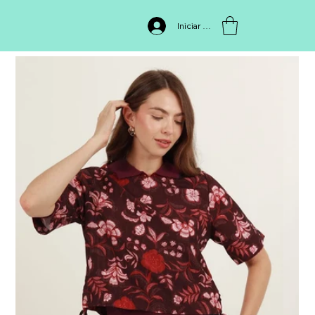
INICIO
>
Blusa 512210,999
Iniciar sesión