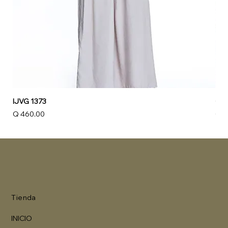
IJVG 1373
Cam
Precio
Pre
Q 460.00
Q 3
Tienda
INICIO