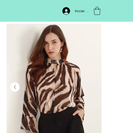
INICIO
>
Blusa 512176,999
Iniciar sesión