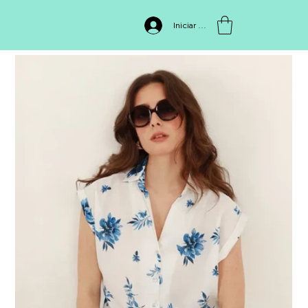
INICIO
>
BLUSA 511584,999
Iniciar sesión