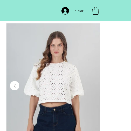
INICIO
>
BLUSA 411694,102
Iniciar sesión