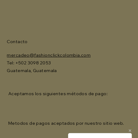
Contacto
mercadeo@fashionclickcolombia.com
Tel: ‪+502 3098 2053‬
Guatemala, Guatemala
Aceptamos los siguientes métodos de pago:
Metodos de pagos aceptados por nuestro sitio web.