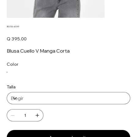
BLUSA 411359
Precio
Q 395.00
Blusa Cuello V Manga Corta
Color
Talla