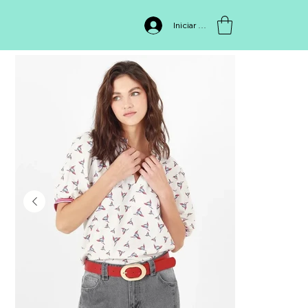
INICIO
>
BLUSA 411359
Iniciar sesión