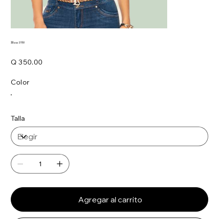
Blusa 1930
Precio
Q 350.00
Color
Talla
Agregar al carrito