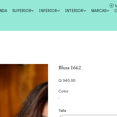
V
ENDA
SUPERIOR
INFERIOR
INTERIOR
MARCAS
Blusa 1662
Precio
Q 340.00
Color
Talla