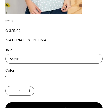
BLUSA 0638
Precio
Q 325.00
MATERIAL: POPELINA
Talla
Color