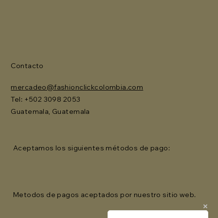
Contacto
mercadeo@fashionclickcolombia.com
Tel: ‪+502 3098 2053‬
Guatemala, Guatemala
Aceptamos los siguientes métodos de pago:
Metodos de pagos aceptados por nuestro sitio web.