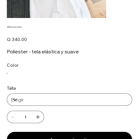
3086 Vestido Moni
Precio
Q 340.00
Poliester - tela elástica y suave
Color
Talla