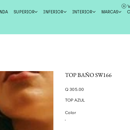
V
ENDA
SUPERIOR
INFERIOR
INTERIOR
MARCAS
TOP BAÑO SW166
Precio
Q 305.00
TOP AZUL
Color