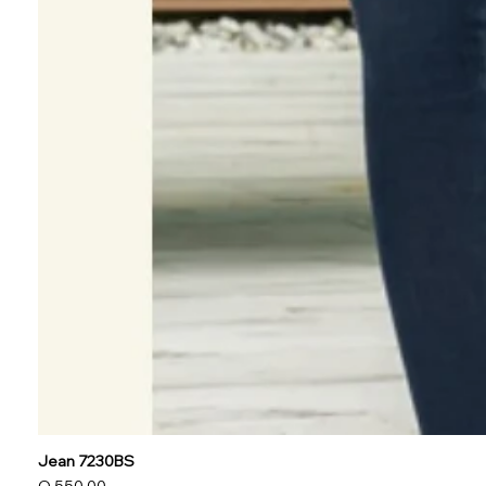
Jean 7230BS
Precio
Q 550.00