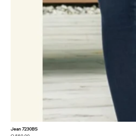
Jean 7230BS
Precio
Q 550.00