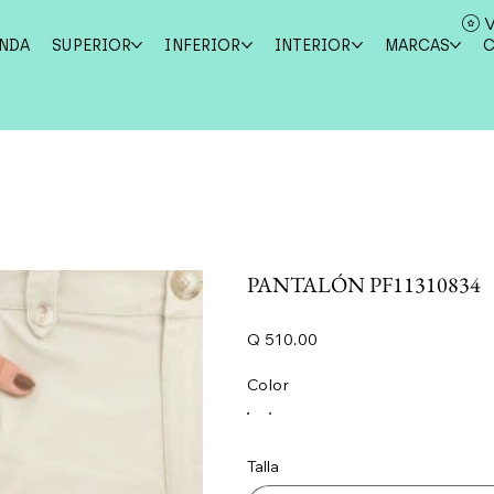
V
ENDA
SUPERIOR
INFERIOR
INTERIOR
MARCAS
PANTALÓN PF11310834
Precio
Q 510.00
Color
Talla