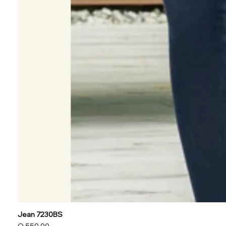
Jean 7230BS
Precio
Q 550.00