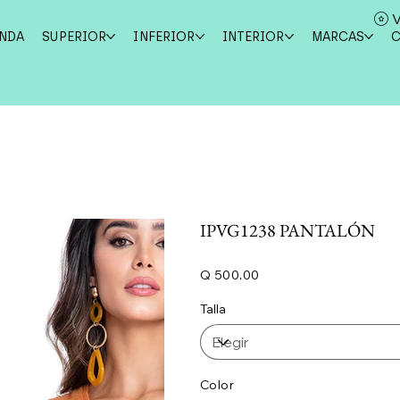
V
ENDA
SUPERIOR
INFERIOR
INTERIOR
MARCAS
IPVG1238 PANTALÓN
Precio
Q 500.00
Talla
Color