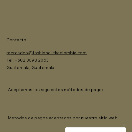
Contacto
mercadeo@fashionclickcolombia.com
Tel: ‪+502 3098 2053‬
Guatemala, Guatemala
Aceptamos los siguientes métodos de pago:
Metodos de pagos aceptados por nuestro sitio web.