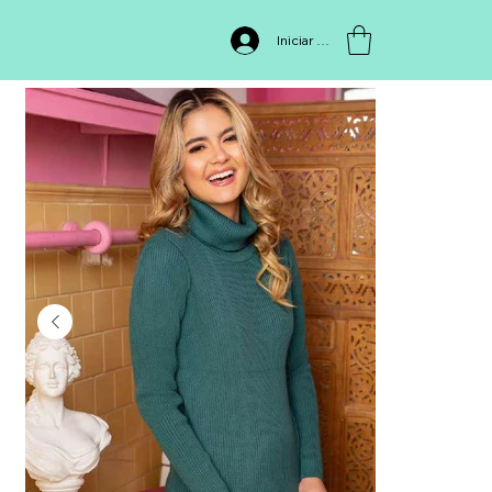
INICIO
>
BUZO BÁSICO 0862
Iniciar sesión