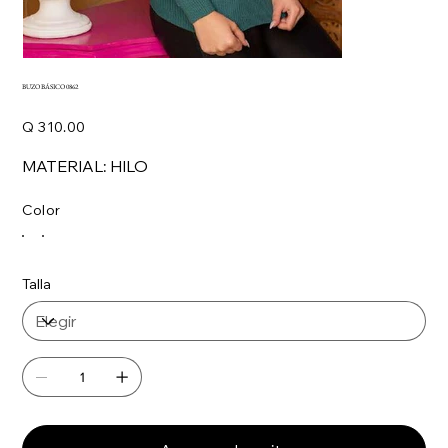
BUZO BÁSICO 0862
Precio
Q 310.00
MATERIAL: HILO
Color
Talla